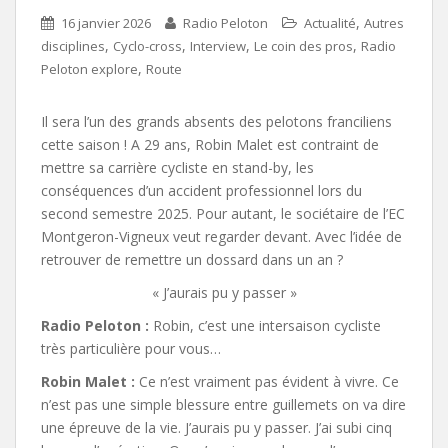
,
16 janvier 2026
Radio Peloton
Actualité
Autres
,
,
,
,
disciplines
Cyclo-cross
Interview
Le coin des pros
Radio
,
Peloton explore
Route
Il sera l’un des grands absents des pelotons franciliens
cette saison ! A 29 ans, Robin Malet est contraint de
mettre sa carrière cycliste en stand-by, les
conséquences d’un accident professionnel lors du
second semestre 2025. Pour autant, le sociétaire de l’EC
Montgeron-Vigneux veut regarder devant. Avec l’idée de
retrouver de remettre un dossard dans un an ?
« J’aurais pu y passer »
Radio Peloton :
Robin, c’est une intersaison cycliste
très particulière pour vous…
Robin Malet :
Ce n’est vraiment pas évident à vivre. Ce
n’est pas une simple blessure entre guillemets on va dire
une épreuve de la vie. J’aurais pu y passer. J’ai subi cinq