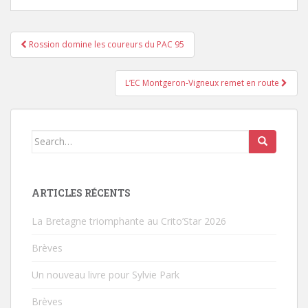
Rossion domine les coureurs du PAC 95
Pagination d'article
L’EC Montgeron-Vigneux remet en route
Search for:
ARTICLES RÉCENTS
La Bretagne triomphante au Crito’Star 2026
Brèves
Un nouveau livre pour Sylvie Park
Brèves