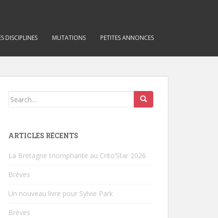
S DISCIPLINES
MUTATIONS
PETITES ANNONCES
Search for:
ARTICLES RÉCENTS
La Bretagne triomphante au Crito’Star 2026
Brèves
Un nouveau livre pour Sylvie Park
Brèves