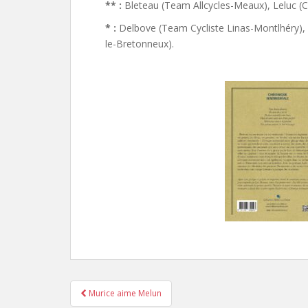
** :
Bleteau (Team Allcycles-Meaux), Leluc (C
* :
Delbove (Team Cycliste Linas-Montlhéry), 
le-Bretonneux).
Murice aime Melun
Pagination d'article