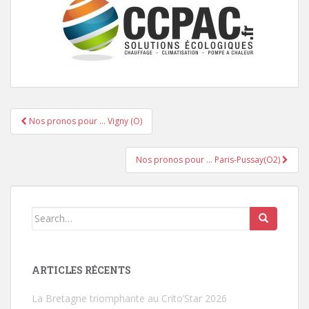
Nos pronos pour … Vigny (O)
Pagination d'article
Nos pronos pour … Paris-Pussay(O2)
Search for:
ARTICLES RÉCENTS
La Bretagne triomphante au Crito’Star 2026