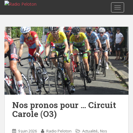
TOGGLE
Nos pronos pour … Circuit
Carole (O3)
,
9 juin 2026
Radio Peloton
Actualité
Nos